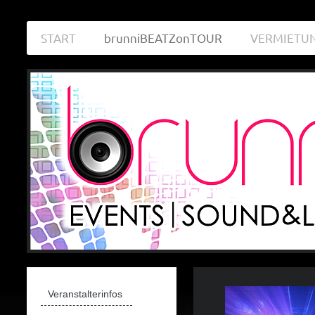
START
brunniBEATZonTOUR
VERMIETU
Veranstalterinfos